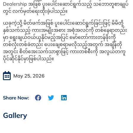
Dealership အဖြစ် ပူးပေါင်းဆောင်ရွက်သည့် သဘောတူစာချုပ်
တွင် လက်မှတ်ရေးထိုးခဲ့ပါသည်။
ယခုကဲ့သို့ မိတ်ဖက်အဖြစ် ပူးပေါင်းဆောင်ရွက်ခြင်းဖြင့် မိမိတို့
နှစ်သက်သည့် ကားအမျိုးအစား အစုံအလင်ကို တစ်နေရာတည်း
မှာ ရွေးချယ်ဝယ်ယူနိုင်မည့်အပြင် မော်တော်ကားတန်ဖိုးကို
တစ်လုံးတစ်ခဲတည်း ပေးချေစရာမလိုသည့်အတွက် အချိန်တို
အတွင်း စိတ်အေးသက်သာစွာဖြင့် ကားတစ်စီးကို အလွယ်တကူ
ပိုင်ဆိုင်နိုင်မှာဖြစ်ပါသည်။
May 25, 2026
Share Now:
Gallery