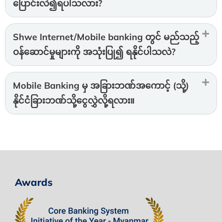
ပြောင်းလဲ၍ရပါသလား?
Shwe Internet/Mobile banking တွင် မည်သည့်
ဝန်ဆောင်မှုများကို အသုံးပြု၍ ရနိုင်ပါသလဲ?
Mobile Banking မှ အခြားဘဏ်အကောင့် (သို့)
နိုင်ငံခြားဘဏ်သို့ငွေလွှဲလို့ရလား။
Awards