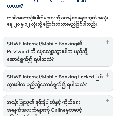
သလား?
ဘဏ်အကောင့်နံပါတ်များသည် ဂဏန်းအရေအတွက် အလုံး
ရေ ၂၀ မှ ၁၂ လုံးသို့ ပြောင်းလဲသွားမည်ဖြစ်ပါသည်။
SHWE Internet/Mobile Banking၏
Password ကို မေ့လျော့သွားပါက မည်သို့
ဆောင်ရွက်၍ ရပါသလဲ?
SHWE Internet/Mobile Banking Locked ဖြစ်
သွားပါက မည်သို့ဆောင်ရွက်၍ ရပါသလဲ?
အသုံးပြုသူ၏ ဖုန်းနံပါတ်နှင့် ကိုယ်ရေး
အချက်အလက်များကို Onlineမှတဆင့်