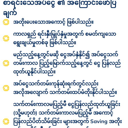
စာရင်းသေအပ်ငွေ ၏ အကြောင်းဖော်ပြ
ချက်
အတိုးပေးသောအကောင့် ဖြစ်ပါသည်။
ကာလရှည် ရင်းနှီးမြှုပ်နှံမှုအတွက် စမတ်ကျသော
ရွေးချယ်မှုတစ်ခု ဖြစ်ပါသည်။
မည်သည့်နေ့တွင်မဆို ငွေအပ်နှံနိုင်၍ အပ်ငွေသက်
တမ်းကာလ ပြည့်မြောက်သည့်နေ့တွင် ငွေ ပြန်လည်
ထုတ်ယူနိုင်ပါသည်။
အပ်ငွေသက်တမ်းကုန်ဆုံးရက်တွင်လည်း
အလိုအလျောက် သက်တမ်းထပ်မံတိုးနိုင်ပါသည်။
သက်တမ်းကာလမပြည့်မီ ငွေပြန်လည်ထုတ်ယူခြင်း
(သို့မဟုတ်) သက်တမ်းကာလမပြည့်မီ အကောင့်
ပြန်လည်ပိတ်သိမ်းခြင်း များအတွက် Saving အတိုး