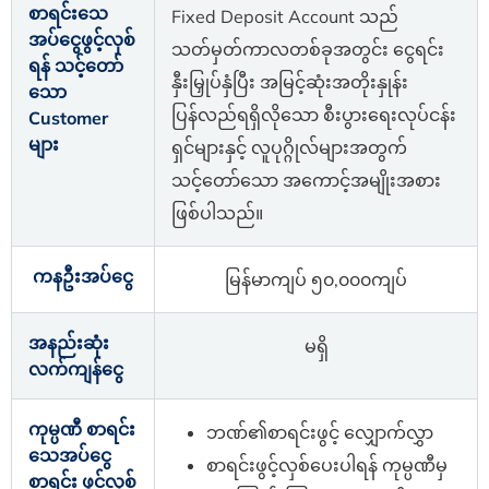
စာရင်းသေ
Fixed Deposit Account သည်
အပ်ငွေဖွင့်လှစ်
သတ်မှတ်ကာလတစ်ခုအတွင်း ငွေရင်း
ရန် သင့်တော်
နှီးမြှုပ်နှံပြီး အမြင့်ဆုံးအတိုးနှုန်း
သော
ပြန်လည်ရရှိလိုသော စီးပွားရေးလုပ်ငန်း
Customer
များ
ရှင်များနှင့် လူပုဂ္ဂိုလ်များအတွက်
သင့်တော်သော အကောင့်အမျိုးအစား
ဖြစ်ပါသည်။
ကနဦးအပ်ငွေ
မြန်မာကျပ် ၅၀,၀၀၀ကျပ်
အနည်းဆုံး
မရှိ
လက်ကျန်ငွေ
ကုမ္ပဏီ စာရင်း
ဘဏ်၏စာရင်းဖွင့် လျှောက်လွှာ
သေအပ်ငွေ
စာရင်းဖွင့်လှစ်ပေးပါရန် ကုမ္ပဏီမှ
စာရင်း ဖွင့်လှစ်