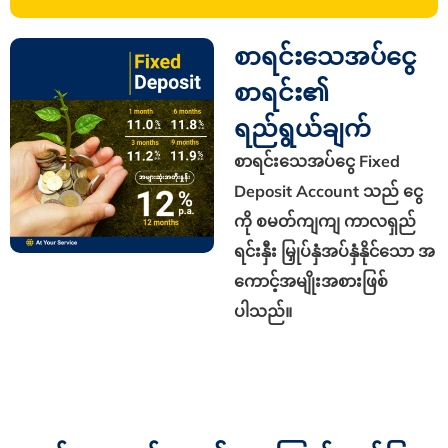
စာရင်းသေအပ်ငွေ
စာရင်း၏
ရည်ရွယ်ချက်
စာရင်းသေအပ်ငွေ Fixed
Deposit Account သည် ငွေ
ကို စမတ်ကျကျ ကာလရှည်
ရင်းနှီး မြှုပ်နှံအပ်နှံနိုင်သော အ
ကောင့်အမျိုးအစားဖြစ်
ပါသည်။