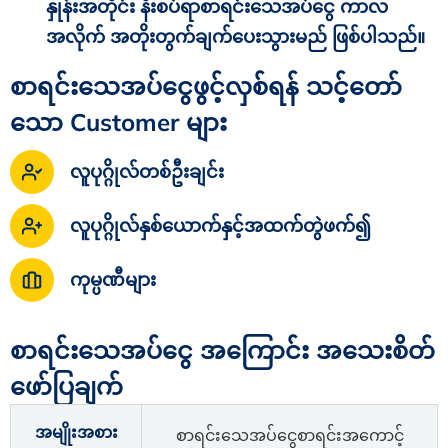
နှုန်းအတိုင်း နီးစပ်ရာစာရင်းသေအပ်ငွေ ကာလ
အလိုက် အတိုးတွက်ချက်ပေးသွားမည် ဖြစ်ပါသည်။
စာရင်းသေအပ်ငွေဖွင့်လှစ်ရန် သင့်တော်
သော Customer များ
လူပုဂ္ဂိုလ်တစ်ဦးချင်း
လူပုဂ္ဂိုလ်နှစ်ယောက်နှင့်အထက်တွဲဖက်၍
ကုမ္ပဏီများ
စာရင်းသေအပ်ငွေ အကြောင်း အသေးစိတ်
ဖော်ပြချက်
အမျိုးအစား
စာရင်းသေအပ်ငွေစာရင်းအကောင့်