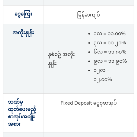
ငွေကြေး
မြန်မာကျပ်
အတိုးနှုန်း
၁လ = ၁၁.၀၀%
၃လ = ၁၁.၂၀%
၆လ = ၁၁.၈၀%
နှစ်စဥ် အတိုး
၉လ = ၁၁.၉၀%
နှုန်း
၁၂လ =
၁၂.၀၀%
ဘဏ်မှ
Fixed Deposit ငွေစုစာအုပ်
ထုတ်ပေးမည့်
စာအုပ်အမျိုး
အစား