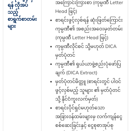
အကြောင်းကြားစာ (ကုမ္ပဏီ Letter
ရန် လိုအပ်
Head ဖြင့်)
သည့်
စာရွက်စာတမ်း
စာရင်းဖွင့်လှစ်ရန် ဆုံးဖြတ်ကြောင်း
များ
ကုမ္ပဏီ၏ အစည်းအဝေးမှတ်တမ်း
(ကုမ္ပဏီ Letter Head ဖြင့်)
ကုမ္ပဏီလိုင်စင် သို့မဟုတ် DICA
မှတ်ပုံတင်‌
ကုမ္ပဏီ၏ ရှယ်ယာဖွဲ့စည်းပုံဖော်ပြ
ချက် (DICA Extract)
မှတ်ပုံတင်မိတ္တူ (စာရင်းတွင် ပါ၀င်
ဖွင့်လှစ်မည့် သူများ ၏ မှတ်ပုံတင်
သို့ နိုင်ငံကူးလက်မှတ်)
စာရင်းပိုင်ရှင်မဟုတ်သော
အခြား၀န်ထမ်းများမှ လက်ကျန်ငွေ
စစ်ဆေးခြင်းနှင့် ငွေစုစာအုပ်စု