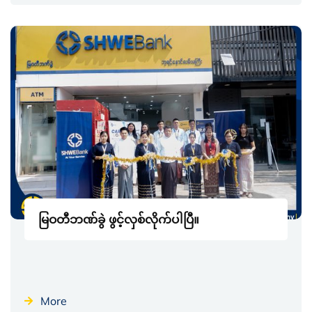
မြဝတီဘဏ်ခွဲ ဖွင့်လှစ်လိုက်ပါပြီ။
More