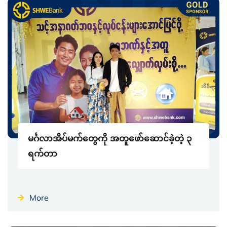
မင်္ဂလာအိပ်မက်တွေကို အတူဖော်ဆောင်ခဲ့တဲ့ ၃
ရက်တာ
More