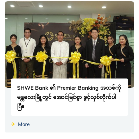
SHWE Bank ၏ Premier Banking အသစ်ကို
မန္တလေးမြို့တွင် အောင်မြင်စွာ ဖွင့်လှစ်လိုက်ပါ
ပြီ။
More