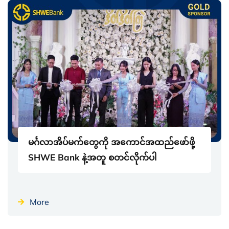
မင်္ဂလာအိပ်မက်တွေကို အကောင်အထည်ဖော်ဖို့
SHWE Bank နဲ့အတူ စတင်လိုက်ပါ
More