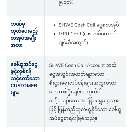
၉.၀၀%
ဘဏ်မှ
SHWE Cash Call ငွေစုစာအုပ်
ထုတ်ပေးမည့်
MPU Card (cus တစ်‌ယောက်
စာအုပ်အမျိုး
ချင်းစီအတွက်)
အစား
ခေါ်ယူအပ်ငွေ
SHWE Cash Call Account သည်
ဖွင့်လှစ်ရန်
ငွေအသွင်းအထုတ်များသော
သင့်တော်သော
စီးပွားရေးလုပ်ငန်းများအတွက်သာ
CUSTOMER
မက တစ်ဦးချင်းအတွက်ပါ
များ
သင့်လျော်သော အချိန်မရွေးငွေသား
ဖြင့် ပြန်လည်ထုတ်ယူနိုင်သော ခေါ်ယူ
အပ်ငွေစာရင်းဖြစ်သည်။