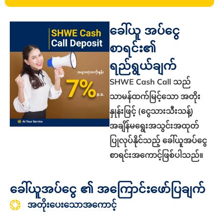
ခေါ်ယူ အပ်ငွေ
စာရင်း၏
ရည်ရွယ်ချက်
SHWE Cash Call သည်
သာမန်ထက်မြင့်သော အတိုး
နှုန်းဖြင့် (ငွေသားသီးသန့်)
အချိန်မရွေးအသွင်းအထုတ်
ပြုလုပ်နိုင်သည့် ခေါ်ယူအပ်ငွေ
စာရင်းအကောင့်ဖြစ်ပါသည်။
ခေါ်ယူအပ်ငွေ ၏ အကြောင်းဖော်ပြချက်
အတိုးပေးသောအကောင့်