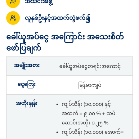
အသင်းအဖွဲ့
လူနှစ်ဦးနှင့်အထက်တွဲဖက်၍
ခေါ်ယူအပ်ငွေ အကြောင်း အသေးစိတ်
ဖော်ပြချက်
အမျိုးအစား
‌ခေါ်ယူအပ်ငွေစာရင်းအကောင့်
ငွေ‌‌‌ကြေး
မြန်မာကျပ်
အတိုးနှုန်း
ကျပ်သိန်း (၁၀,၀၀၀) နှင့်
အထက် = ၉.၀၀ % + ထပ်
ဆောင်းအတိုး ၀.၂၅ %
ကျပ်သိန်း (၁၀,၀၀၀) အောက်=