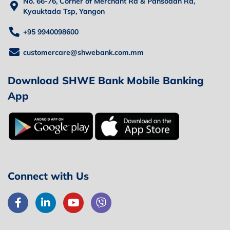
No. 66-76, Corner of Merchant Rd & Pansodan Rd,
Kyauktada Tsp, Yangon
+95 9940098600
customercare@shwebank.com.mm
Download SHWE Bank Mobile Banking
App
Connect with Us