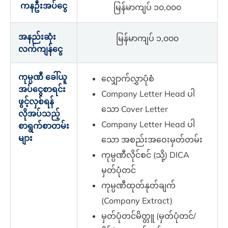
ကနဦးအပ်ငွေ
မြန်မာကျပ် ၁၀,၀၀၀
အနည်းဆုံး
မြန်မာကျပ် ၁,၀၀၀
လက်ကျန်ငွေ
ကုမ္ပဏီ ခေါ်ယူ
လျှောက်လွှာပုံစံ
အပ်ငွေစာရင်း
Company Letter Head ပါ
ဖွင့်လှစ်ရန်
သော Cover Letter
လိုအပ်သည့်
Company Letter Head ပါ
စာရွက်စာတမ်း
များ
သော အစည်းအ‌‌‌ဝေးမှတ်တမ်း
ကုမ္ပဏီလိုင်စင် (သို့) DICA
မှတ်ပုံတင်
ကုမ္ပဏီထုတ်နုတ်ချက်
(Company Extract)
မှတ်ပုံတင်မိတ္တူ (မှတ်ပုံတင်/