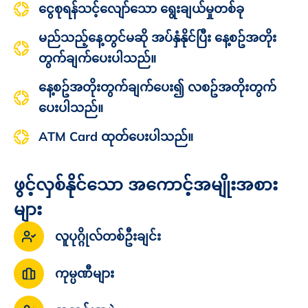
‌ငွေစုရန်သင့်လျော်သော ‌ရွေးချယ်မှုတစ်ခု
မည်သည့်နေ့တွင်မဆို အပ်နှံနိုင်ပြီး နေ့စဥ်အတိုး
တွက်ချက်ပေးပါသည်။
နေ့စဥ်အတိုးတွက်ချက်ပေး၍ လစဥ်အတိုးတွက်
ပေးပါသည်။
ATM Card ထုတ်ပေးပါသည်။
ဖွင့်လှစ်နိုင်သော အကောင့်အမျိုးအစား
များ
လူပုဂ္ဂိုလ်တစ်ဦးချင်း
ကုမ္ပဏီများ