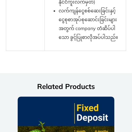
နိုင်ငံကူးလက်မှတ်)
လက်ကျန်ငွေစစ်ဆေးခြင်းနှင့်
ငွေစုစာအုပ်စုဆောင်းခြင်းများ
အတွက် company တံဆိပ်ပါ
သော ခွင့်ပြုစာလိုအပ်ပါသည်။
Related Products