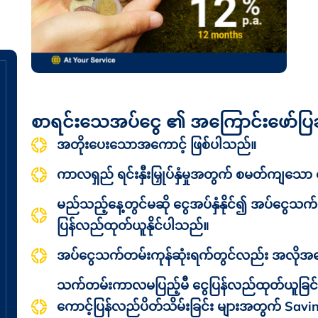
စာရင်းသေအပ်ငွေ ၏ အကြောင်းဖော်ပြ
အတိုးပေးသောအကောင့် ဖြစ်ပါသည်။
ကာလရှည် ရင်းနှီးမြှုပ်နှံမှုအတွက် စမတ်ကျသော 
မည်သည့်နေ့တွင်မဆို ငွေအပ်နှံနိုင်၍ အပ်ငွေသ
ပြန်လည်ထုတ်ယူနိုင်ပါသည်။
အပ်ငွေသက်တမ်းကုန်ဆုံးရက်တွင်လည်း အလိုအလ
သက်တမ်းကာလမပြည့်မီ ငွေပြန်လည်ထုတ်ယူခြင်
ကောင့်ပြန်လည်ပိတ်သိမ်းခြင်း များအတွက် Saving