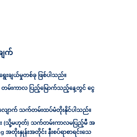
ချက်
ရွေးချယ်မှုတစ်ခု ဖြစ်ပါသည်။
က် တမ်းကာလ ပြည့်မြောက်သည့်နေ့တွင် ငွေ
ျောက် သက်တမ်းထပ်မံတိုးနိုင်ပါသည်။
း (သို့မဟုတ်) သက်တမ်းကာလမပြည့်မီ အ
 အတိုးနှုန်းအတိုင်း နီးစပ်ရာစာရင်းသေ