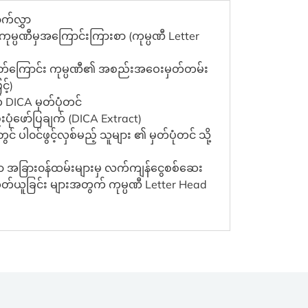
က်လွှာ
် ကုမ္ပဏီမှအကြောင်းကြားစာ (ကုမ္ပဏီ Letter
ံးဖြတ်ကြောင်း ကုမ္ပဏီ၏ အစည်းအဝေးမှတ်တမ်း
့်)
် DICA မှတ်ပုံတင်‌
းပုံဖော်ပြချက် (DICA Extract)
တွင် ပါ၀င်ဖွင့်လှစ်မည့် သူများ ၏ မှတ်ပုံတင် သို့
သော အခြား၀န်ထမ်းများမှ လက်ကျန်ငွေစစ်ဆေး
ု ထုတ်ယူခြင်း များအတွက် ကုမ္ပဏီ Letter Head