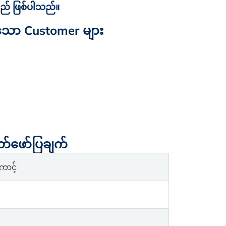
ည် ဖြစ်ပါသည်။
်သော Customer များ
်ဖော်ပြချက်
ာင့်