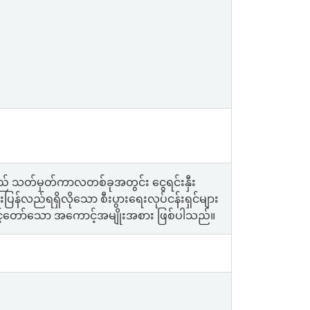
် သတ်မှတ်ကာလတစ်ခုအတွင်း ငွေရင်းနှီး
ှုန်းပြန်လည်ရရှိလိုသော စီးပွားရေးလုပ်ငန်းရှင်များ
် သင့်တော်သော အကောင့်အမျိုးအစား ဖြစ်ပါသည်။