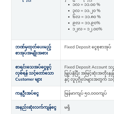
၁လ = ၁၁.၀၀ %
၃လ = ၁၁.၂၀ %
၆လ = ၁၁.၈၀ %
၉လ = ၁၁.၉၀%
၁၂လ = ၁၂.၀၀%
ဘဏ်မှထုတ်ပေးမည့်
Fixed Deposit ငွေစုစာအုပ်
စာအုပ်အမျိုးအစား
စာရင်းသေအပ်ငွေဖွင့်
Fixed Deposit Account သည
လှစ်ရန် သင့်တော်သော
မြှုပ်နှံပြီး အမြင့်ဆုံးအတိုးန
Customer များ
နှင့် လူပုဂ္ဂိုလ်များအတွက
ကနဦးအပ်ငွေ
မြန်မာကျပ် ၅၀,၀၀၀ကျပ်
အနည်းဆုံးလက်ကျန်ငွေ
မရှိ