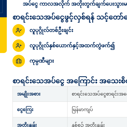
အပ်ငွေ ကာလအလိုက် အတိုးတွက်ချက်ပေးသွားမ
စာရင်းသေအပ်ငွေဖွင့်လှစ်ရန် သင့်တော
လူပုဂ္ဂိုလ်တစ်ဦးချင်း
လူပုဂ္ဂိုလ်နှစ်ယောက်နှင့်အထက်တွဲဖက်၍
ကုမ္ပဏီများ
စာရင်းသေအပ်ငွေ အကြောင်း အသေးစိတ
အမျိုးအစား
စာရင်းသေအပ်ငွေစာရင်းအကေ
ငွေကြေး
မြန်မာကျပ်
အတိုးနှုန်း
နှစ်စဥ် အတိုးနှုန်း