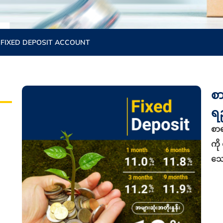
FIXED DEPOSIT ACCOUNT
စ
ရ
စာ
ကို
သေ