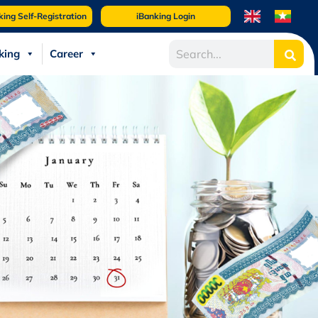
king Self-Registration
iBanking Login
king
Career