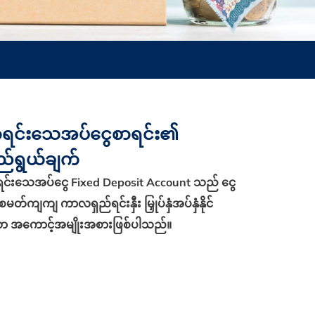
ာရင်းသေအပ်ငွေစာရင်း၏
ည်ရွယ်ချက်
ရင်းသေအပ်ငွေ Fixed Deposit Account သည် ငွေ
 စမတ်ကျကျ ကာလရှည်ရင်းနှီး မြှုပ်နှံအပ်နှံနိုင်
ာ အကောင့်အမျိုးအစားဖြစ်ပါသည်။