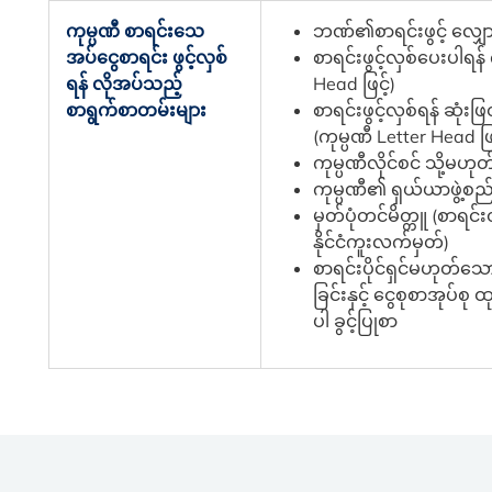
ကုမ္ပဏီ စာရင်းသေ
ဘဏ်၏စာရင်းဖွင့် လျှော
အပ်ငွေစာရင်း ဖွင့်လှစ်
စာရင်းဖွင့်လှစ်ပေးပါရန
ရန် လိုအပ်သည့်
Head ဖြင့်)
စာရွက်စာတမ်းများ
စာရင်းဖွင့်လှစ်ရန် ဆု
(ကုမ္ပဏီ Letter Head ဖြင
ကုမ္ပဏီလိုင်စင် သို့မဟုတ
ကုမ္ပဏီ၏ ရှယ်ယာဖွဲ့စည်
မှတ်ပုံတင်မိတ္တူ (စာရင်း
နိုင်ငံကူးလက်မှတ်)
စာရင်းပိုင်ရှင်မဟုတ်
ခြင်းနှင့် ငွေစုစာအုပ်စ
ပါ ခွင့်ပြုစာ