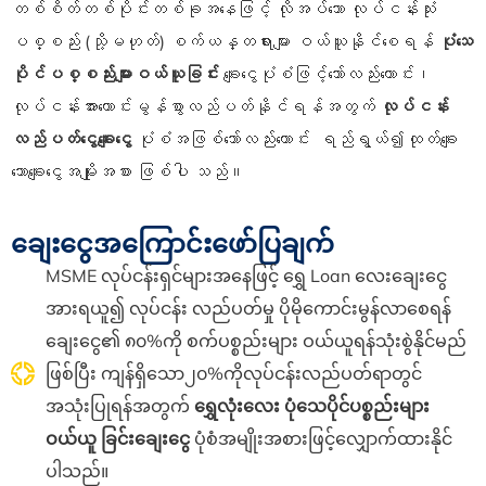
တစ်စိတ်တစ်ပိုင်းတစ်ခုအနေဖြင့် လိုအပ်သော
လုပ်ငန်းသုံး
ပစ္စည်း
(သို့မဟုတ်) စက်ယန္တရားများ ဝယ်ယူနိုင်စေရန
်
ပုံသေ
ပိုင်ပစ္စည်းများဝယ်ယူခြင်း
ချေးငွေ
ပုံစံဖြင့်သော်လည်းကောင်း၊
လုပ်ငန်းအားကောင်းမွန်စွာလည်ပတ်နိုင်ရန်အတွက်
လုပ်ငန်း
လည်
ပတ်ငွေချေးငွေ
ပုံစံအဖြစ်သော်လည်းကောင်း
ရည်ရွယ်၍ထုတ်ချေး
သောချေးငွေ
အမျိုးအစား
ဖြစ်
ပါ
သည်။
ချေးငွေအကြောင်းဖော်ပြချက်
MSME
လုပ်ငန်းရှင်များအနေဖြင့် ရွှေ
Loan
လေးချေးငွေ
အားရယူ၍ လုပ်ငန်း လည်ပတ်မှု ပိုမိုကောင်းမွန်လာစေရန်
ချေးငွေ၏
၈၀%ကို စက်ပစ္စည်းများ ဝယ်ယူရန်သုံးစွဲနိုင်မည်
ဖြစ်ပြီး ကျန်ရှိသော၂၀%ကိုလုပ်ငန်းလည်ပတ်ရာတွင်
အသုံးပြုရန်အတွက်
ရွှေလုံးလေး ပုံသေပိုင်ပစ္စည်းများ
ဝယ်ယူ ခြင်းချေးငွေ
ပုံစံအမျိုးအစားဖြင့်လျှောက်ထားနိုင်
ပါသည်။