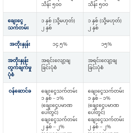
သိန်း ၅၀၀
သိန်း ၅၀၀
ချေးငွေ
၁ နှစ် (သို့မဟုတ်)
၁ နှစ် (သို့မဟုတ်)
သက်တမ်း
၂ နှစ်
၂ နှစ်
အတိုးနှုန်း
၁၄.၅%
၁၅%
အတိုးနှုန်း
အရင်းလျော့ချ
အရင်းလျော့ချ
တွက်ချက်မှု
ခြင်းပုံစံ
ခြင်းပုံစံ
ပုံစံ
ဝန်ဆောင်ခ
ချေးငွေသက်တမ်း
ချေးငွေသက်တမ်း
၁ နှစ် – ၁%
၁ နှစ် – ၁%
(ချေးငွေပမာဏ
(ချေးငွေပမာဏ
ပေါ်တွင်)
ပေါ်တွင်)
ချေးငွေသက်တမ်း
ချေးငွေသက်တမ်း
၂ နှစ် – ၂%
၂ နှစ် – ၂%