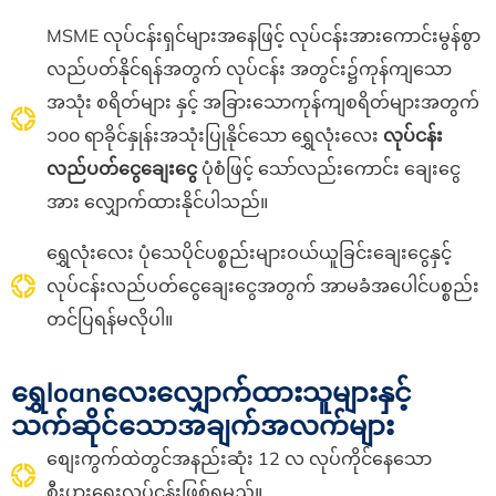
MSME
လုပ်ငန်းရှင်များအနေဖြင့် လုပ်ငန်းအားကောင်းမွန်စွာ
လည်ပတ်နိုင်ရန်အတွက် လုပ်ငန်း
အတွင်း၌ကုန်ကျသော
အသုံး
စရိတ်များ နှင့် အခြားသောကုန်ကျစရိတ်များအတွက်
၁၀၀ ရာခိုင်နှုန်းအသုံးပြုနိုင်သော ရွှေလုံးလေး
လုပ်ငန်း
လည်ပတ်ငွေချေးငွေ
ပုံစံဖြင့် သော်လည်းကောင်း ချေးငွေ
အား လျှောက်ထားနိုင်ပါသည်။
ရွှေလုံးလေး ပုံသေပိုင်ပစ္စည်းများဝယ်ယူခြင်းချေးငွေနှင့်
လုပ်ငန်းလည်ပတ်ငွေချေးငွေအတွက် အာမခံအပေါင်ပစ္စည်း
တင်ပြရန်မလိုပါ
။
‌ရွှေloanလေးလျှောက်ထားသူများနှင့်
သက်ဆိုင်သောအချက်အလက်များ
စျေးကွက်ထဲတွင်အနည်းဆုံး
12
လ
လုပ်ကိုင်နေသော
စီးပွားရေးလုပ်ငန်းဖြစ်ရမည်။