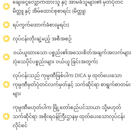
ချေးငွေလျှောက်ထားသူ နှင့် အာမခံသူများ၏ မှတ်ပုံတင်
မိတ္တူ နှင့် အိမ်ထောင်စုစာရင်း (မိတ္တူ)
ရပ်ကွက်ထောက်ခံစာ(မူရင်း)
လုပ်ငန်းတိုးချဲ့မည့် အစီအစဉ်
ဝယ်ယူထားသော ပစ္စည်း
၏
အသေးစိတ်အချက်အလက်များ
(ပုံသေပိုင်ပစ္စည်းများ ဝယ်ယူ
ခြင်းအတွက်
)
လုပ်ငန်းသည် ကုမ္ပဏီဖြစ်ပါက
DICA
မှ ထုတ်ပေးသော
ကုမ္ပဏီမှတ်ပုံတင်လက်မှတ်နှင့် သက်ဆိုင်ရာ စာရွက်စာတမ်း
များ
ကုမ္ပဏီမဟုတ်ပါက မြို့တော်စည်ပင်သာယာ သို့မဟုတ်
သက်ဆိုင်ရာ အစိုးရဝန်ကြီးဌာနမှ ထုတ်ပေးသောလုပ်ငန်း
လိုင်စင်