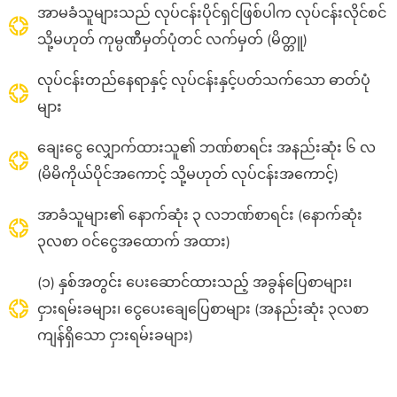
အာမခံသူများသည် လုပ်ငန်းပိုင်ရှင်ဖြစ်ပါက လုပ်ငန်းလိုင်စင်
သို့မဟုတ် ကုမ္ပဏီမှတ်ပုံတင်
လက်မှတ် (မိတ္တူ)
လုပ်ငန်းတည်နေရာနှင့် လုပ်ငန်းနှင့်ပတ်သက်သော ဓာတ်ပုံ
များ
ချေးငွေ လျှောက်ထားသူ၏ ဘဏ်စာရင်း အနည်းဆုံး ၆ လ
(မိမိကိုယ်ပိုင်အကောင့် သို့မဟုတ် လုပ်ငန်းအကောင့်)
အာခံသူများ၏ နောက်ဆုံး ၃ လဘဏ်စာရင်း (နောက်ဆုံး
၃လစာ ဝင်ငွေအထောက်
အထား)
(
၁)
နှစ်အတွင်း ပေးဆောင်ထားသည့် အခွန်ပြေစာများ၊
ငှားရမ်းခများ၊ ငွေပေးချေပြေစာများ
(
အနည်းဆုံး ၃လစာ
ကျန်ရှိသော ငှားရမ်းခများ
)