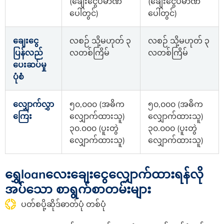
(ချေးငွေပမာဏ
(ချေးငွေပမာဏ
ပေါ်တွင်)
ပေါ်တွင်)
ချေးငွေ
လစဉ် သို့မဟုတ် ၃
လစဉ် သို့မဟုတ် ၃
ပြန်လည်
လတစ်ကြိမ်
လတစ်ကြိမ်
ပေးဆပ်မှု
ပုံစံ
လျှောက်လွှာ
၅၀,၀၀၀ (အဓိက
၅၀,၀၀၀ (အဓိက
ကြေး
လျှောက်ထားသူ)
လျှောက်ထားသူ)
၃၀.၀၀၀ (ပူးတွဲ
၃၀.၀၀၀ (ပူးတွဲ
လျှောက်ထားသူ)
လျှောက်ထားသူ)
ရွှေloanလေးချေးငွေလျှောက်ထားရန်လို
အပ်သော စာရွက်စာတမ်းများ
ပတ်စပို့ဆိုဒ်ဓာတ်ပုံ တစ်ပုံ