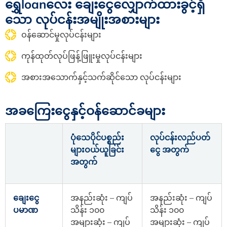
ရွှေloanလေး ချေးငွေလျှောက်ထားခွင့်ရှိ
သော လုပ်ငန်းအမျိုးအစားများ
ဝန်ဆောင်မှုလုပ်ငန်းများ
ကုန်ထုတ်လုပ်ဖြန့်ဖြူးမှုလုပ်ငန်းများ
အစားအသောက်နှင့်သက်ဆိုင်သော လုပ်ငန်းများ
အခကြေးငွေနှင့်ဝန်ဆောင်ခများ
ပုံသေပိုင်ပစ္စည်း
လုပ်ငန်းလည်ပတ်
များဝယ်ယူခြင်း
ငွေ အတွက်
အတွက်
ချေးငွေ
အနည်းဆုံး – ကျပ်
အနည်းဆုံး – ကျပ်
ပမာဏ
သိန်း ၁၀၀
သိန်း ၁၀၀
အများဆုံး – ကျပ်
အများဆုံး – ကျပ်