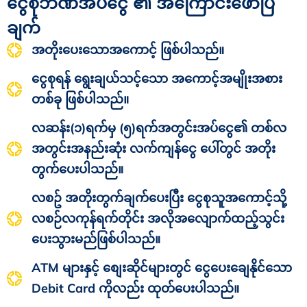
ငွေစုဘဏ်အပ်ငွေ ၏ အကြောင်းဖော်ပြ
ချက်
အတိုးပေးသောအကောင့် ဖြစ်ပါသည်။
ငွေစုရန် ရွေးချယ်သင့်သော အကောင့်အမျိုးအစား
တစ်ခု ဖြစ်ပါသည်။
လဆန်း(၁)ရက်မှ (၅)ရက်အတွင်းအပ်ငွေ၏ တစ်လ
အတွင်းအနည်းဆုံး လက်ကျန်ငွေ ပေါ်တွင် အတိုး
တွက်ပေးပါသည်။
လစဥ် အတိုးတွက်ချက်ပေးပြီး ငွေစုသူအကောင့်သို့
လစဉ်လကုန်ရက်တိုင်း အလိုအလျောက်ထည့်သွင်း
ပေးသွားမည်ဖြစ်ပါသည်။
ATM များနှင့် စျေးဆိုင်များတွင် ငွေပေးချေနိုင်သော
Debit Card ကိုလည်း ထုတ်ပေးပါသည်။