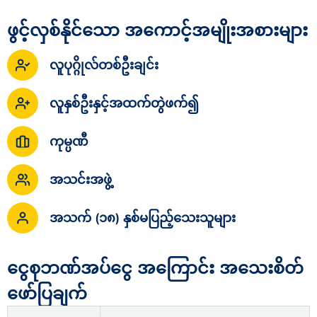
ဖွင့်လှစ်နိုင်သော အကောင့်အမျိုးအစားများ
လူပုဂ္ဂိုလ်တစ်ဦးချင်း
လူနှစ်ဦးနှင့်အထက်တွဲဖက်၍
ကုမ္ပဏီ
အသင်းအဖွဲ့
အသက် (၁၈) နှစ်မပြည့်သေးသူများ
ငွေစုဘဏ်အပ်ငွေ အကြောင်း အသေးစိတ်
ဖော်ပြချက်