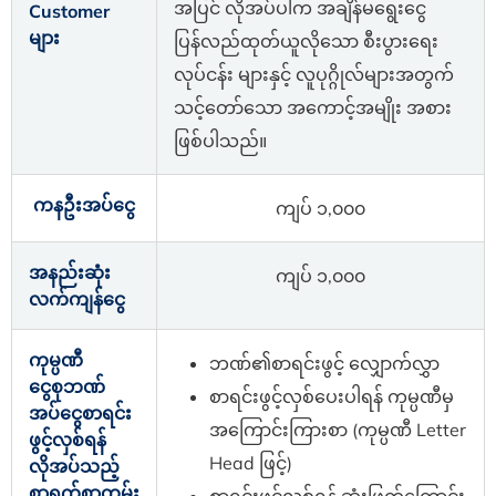
အပြင် လိုအပ်ပါက အချိန်မရွေးငွေ
Customer
များ
ပြန်လည်ထုတ်ယူလိုသော စီးပွားရေး
လုပ်ငန်း များနှင့် လူပုဂ္ဂိုလ်များအတွက်
သင့်တော်သော အကောင့်အမျိုး အစား
ဖြစ်ပါသည်။
ကနဦးအပ်ငွေ
ကျပ် ၁,၀၀၀
အနည်းဆုံး
ကျပ် ၁,၀၀၀
လက်ကျန်ငွေ
ကုမ္ပဏီ
ဘဏ်၏စာရင်းဖွင့် လျှောက်လွှာ
ငွေစုဘဏ်
စာရင်းဖွင့်လှစ်ပေးပါရန် ကုမ္ပဏီမှ
အပ်ငွေစာရင်း
အကြောင်းကြားစာ (ကုမ္ပဏီ Letter
ဖွင့်လှစ်ရန်
Head ဖြင့်)
လိုအပ်သည့်
စာရွက်စာတမ်း
စာရင်းဖွင့်လှစ်ရန် ဆုံးဖြတ်ကြောင်း