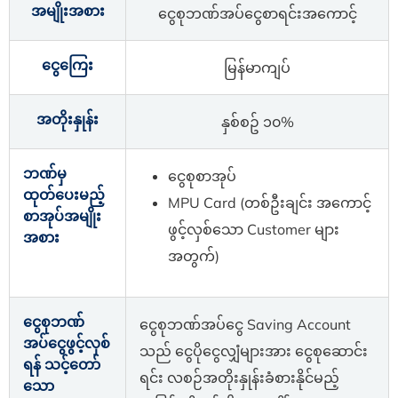
အမျိုးအစား
ငွေစုဘဏ်အပ်ငွေစာရင်းအကောင့်
ငွေကြေး
မြန်မာကျပ်
အတိုးနှုန်း
နှစ်စဥ် ၁၀%
ဘဏ်မှ
ငွေစုစာအုပ်
ထုတ်ပေးမည့်
MPU Card (တစ်ဦးချင်း အကောင့်
စာအုပ်အမျိုး
ဖွင့်လှစ်သော Customer များ
အစား
အတွက်)
ငွေစုဘဏ်
ငွေစုဘဏ်အပ်ငွေ Saving Account
အပ်ငွေဖွင့်လှစ်
သည် ငွေပိုငွေလျှံများအား ငွေစုဆောင်း
ရန် သင့်တော်
ရင်း လစဉ်အတိုးနှုန်းခံစားနိုင်မည့်
သော