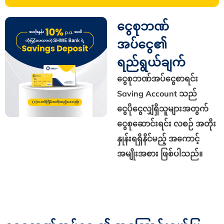
ငွေစုဘဏ်
အပ်ငွေ၏
ရည်ရွယ်ချက်
ငွေစုဘဏ်အပ်ငွေစာရင်း
Saving Account သည်
ငွေပိုငွေလျှံရှိသူများအတွက်
ငွေစုဆောင်းရင်း လစဉ် အတိုး
နှုန်းရရှိနိင်မည့် အကောင့်
အမျိုးအစား ဖြစ်ပါသည်။