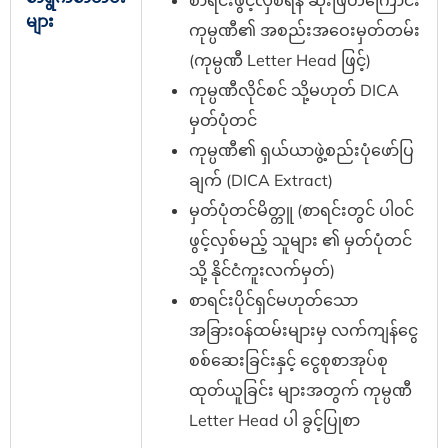
များ
ကုမ္ပဏီ၏ အစည်းအဝေးမှတ်တမ်း
(ကုမ္ပဏီ Letter Head ဖြင့်)
ကုမ္ပဏီလိုင်စင် သို့မဟုတ် DICA
မှတ်ပုံတင်‌
ကုမ္ပဏီ၏ ရှယ်ယာဖွဲ့စည်းပုံဖော်ပြ
ချက် (DICA Extract)
မှတ်ပုံတင်မိတ္တူ (စာရင်းတွင် ပါ၀င်
ဖွင့်လှစ်မည့် သူများ ၏ မှတ်ပုံတင်
သို့ နိုင်ငံကူးလက်မှတ်)
စာရင်းပိုင်ရှင်မဟုတ်သော
အခြား၀န်ထမ်းများမှ လက်ကျန်ငွေ
စစ်ဆေးခြင်းနှင့် ငွေစုစာအုပ်စု
ထုတ်ယူခြင်း များအတွက် ကုမ္ပဏီ
Letter Head ပါ ခွင့်ပြုစာ