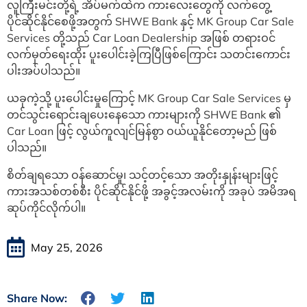
လူကြီးမင်းတို့ရဲ့ အိပ်မက်ထဲက ကားလေးတွေကို လက်တွေ့
ပိုင်ဆိုင်နိုင်စေဖို့အတွက် SHWE Bank နှင့် MK Group Car Sale
Services တို့သည် Car Loan Dealership အဖြစ် တရားဝင်
လက်မှတ်ရေးထိုး ပူးပေါင်းခဲ့ကြပြီဖြစ်ကြောင်း သတင်းကောင်း
ပါးအပ်ပါသည်။
ယခုကဲ့သို့ ပူးပေါင်းမှုကြောင့် MK Group Car Sale Services မှ
တင်သွင်းရောင်းချပေးနေသော ကားများကို SHWE Bank ၏
Car Loan ဖြင့် လွယ်ကူလျင်မြန်စွာ ဝယ်ယူနိုင်တော့မည် ဖြစ်
ပါသည်။
စိတ်ချရသော ဝန်ဆောင်မှု၊ သင့်တင့်သော အတိုးနှုန်းများဖြင့်
ကားအသစ်တစ်စီး ပိုင်ဆိုင်နိုင်ဖို့ အခွင့်အလမ်းကို အခုပဲ အမိအရ
ဆုပ်ကိုင်လိုက်ပါ။
May 25, 2026
Share Now: