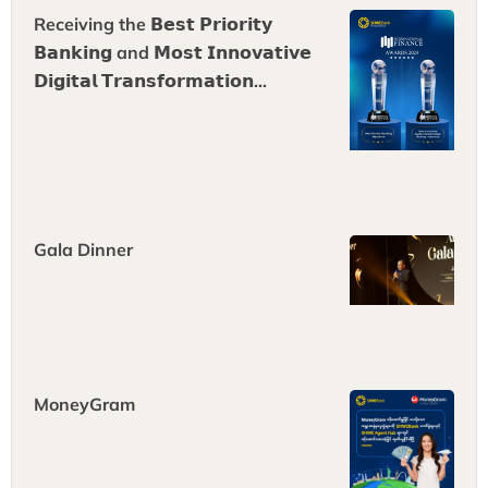
Receiving the 𝗕𝗲𝘀𝘁 𝗣𝗿𝗶𝗼𝗿𝗶𝘁𝘆
𝗕𝗮𝗻𝗸𝗶𝗻𝗴 and 𝗠𝗼𝘀𝘁 𝗜𝗻𝗻𝗼𝘃𝗮𝘁𝗶𝘃𝗲
𝗗𝗶𝗴𝗶𝘁𝗮𝗹 𝗧𝗿𝗮𝗻𝘀𝗳𝗼𝗿𝗺𝗮𝘁𝗶𝗼𝗻
𝗕𝗮𝗻𝗸𝗶𝗻𝗴 awards at the
International Finance Awards!🏆
🌟 🎉
Gala Dinner
MoneyGram