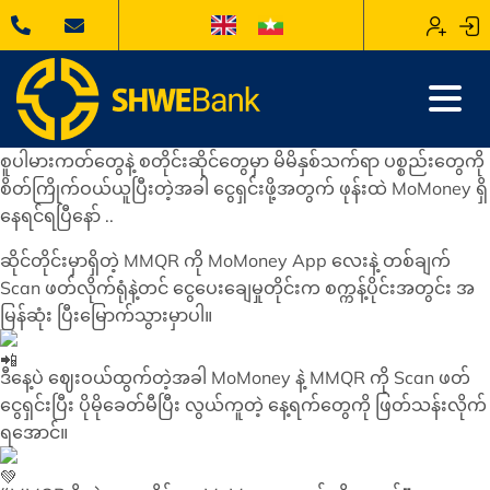
စူပါမားကတ်တွေနဲ့ စတိုင်းဆိုင်တွေမှာ မိမိနှစ်သက်ရာ ပစ္စည်းတွေကို
စိတ်ကြိုက်ဝယ်ယူပြီးတဲ့အခါ ငွေရှင်းဖို့အတွက် ဖုန်းထဲ MoMoney ရှိ
နေရင်ရပြီနော် ..
ဆိုင်တိုင်းမှာရှိတဲ့ MMQR ကို MoMoney App လေးနဲ့ တစ်ချက်
Scan ဖတ်လိုက်ရုံနဲ့တင် ငွေပေးချေမှုတိုင်းက စက္ကန့်ပိုင်းအတွင်း အ
မြန်ဆုံး ပြီးမြောက်သွားမှာပါ။
ဒီနေ့ပဲ ဈေးဝယ်ထွက်တဲ့အခါ MoMoney နဲ့ MMQR ကို Scan ဖတ်
ငွေရှင်းပြီး ပိုမိုခေတ်မီပြီး လွယ်ကူတဲ့ နေ့ရက်တွေကို ဖြတ်သန်းလိုက်
ရအောင်။