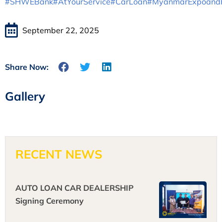
#SHWEBank
#AtYourService
#CarLoan
#MyanmarExpoand
September 22, 2025
Share Now:
Gallery
RECENT NEWS
AUTO LOAN CAR DEALERSHIP
Signing Ceremony