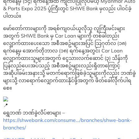
ရက်နေ့မှ (၁၄) ရက်နေ့အထိ ကျင်းပပြုလုပ်မယ့် Myanmar Auto
& Parts Expo 2025 ပွဲကြီးတွင် SHWE Bank မှလည်း ပါဝင်ခဲ့
ပါတယ်။
မော်တော်ကားများကို အရစ်ကျဝယ်ယူလိုသူ လူကြီးမင်းများ
အတွက် SHWE Bank မှ Car Loan များကို တစ်ခါတည်း
လျှောက်ထားပေးသော အစီအစဥ်များအပြင် သြဂုတ်လ (၁၈)
ရက်နေ့မှ အောက်တိုဘာလ (၁၈) ရက်နေ့အတွင်း Car Loan
လျှောက်ထားသူများအတွက် ငွေသားလက်ဆောင် (၃) သိန်းကို
ပြန်လည်ပေးအပ်သည့် အစီအစဥ်များလည်းရှိတာကြောင့်
အဆိုပါခမ်းအနားသို့ မတက်ရောက်ဖြစ်ခဲ့သူများကိုလည်း ဘဏ်ခွဲ
များသို့ လာရောက်လျှောက်ထားနိုင်ဖို့အတွက် ဖိတ်ခေါ်လိုက်ပါရ
စေ။
ရွှေဘဏ် ဘဏ်ခွဲလိပ်စာများ –
https://shwebank.com/consume…/branches/shwe-bank-
branches/