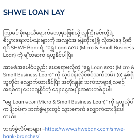
SHWE LOAN LAY
ကြာခင် မိုးရာသီရောက်တော့မှာဖြစ်လို့ လူကြီးမင်းတို့ရဲ့
စီးပွားရေးလုပ်ငန်းများကို အလျင်အမြန်တိုးချဲ့ဖို့ လိုအပ်နေပြီဆို
ရင် SHWE Bank ရဲ့ “ရွှေ Loan လေး (Micro & Small Business
Loan) ကို ချိတ်ဆက် ရယူနိုင်ပါပြီ။
အာမခံအပေါင်ပစ္စည်း ပေးစရာမလိုတဲ့ “ရွှေ Loan လေး (Micro &
Small Business Loan)” ကို လုပ်ငန်းလိုင်စင်သက်တမ်း (၁) နှစ်ရှိ
သူတိုင်း လျှောက်ထားနိုင်ပြီး အတိုးနှုန်း သက်သာစွာနဲ့ လစဥ်
အရစ်ကျ ပေးချေနိုင်တဲ့ ချေးငွေအမျိုးအစားတစ်ခုပါ။
“ရွှေ Loan လေး (Micro & Small Business Loan)” ကို ရယူလိုပါ
က နီးစပ်ရာ ဘဏ်ခွဲများတွင် သွားရောက် လျှောက်ထားနိုင်ပါ
တယ်။
ဘဏ်ခွဲလိပ်စာများ –
https://www.shwebank.com/shwe-
bank-branches/