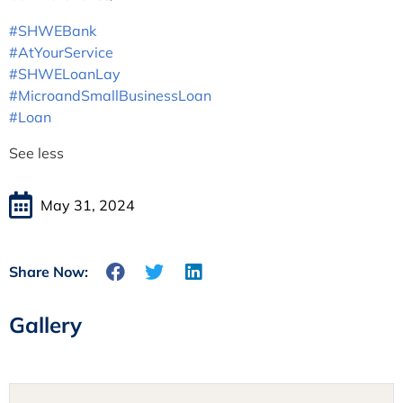
#SHWEBank
#AtYourService
#SHWELoanLay
#MicroandSmallBusinessLoan
#Loan
See less
May 31, 2024
Share Now:
Gallery