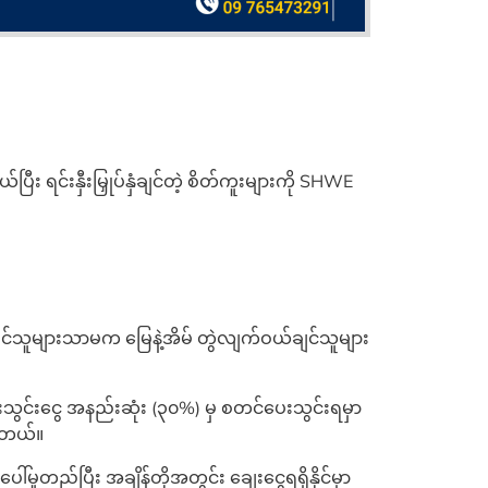
ဝယ်ပြီး ရင်းနှီးမြှုပ်နှံချင်တဲ့ စိတ်ကူးများကို SHWE
်သူများသာမက မြေနဲ့အိမ် တွဲလျက်ဝယ်ချင်သူများ
ွင်းငွေ အနည်းဆုံး (၃၀%) မှ စတင်ပေးသွင်းရမှာ
ပါတယ်။
ေါ်မူတည်ပြီး အချိန်တိုအတွင်း ချေးငွေရရှိနိုင်မှာ