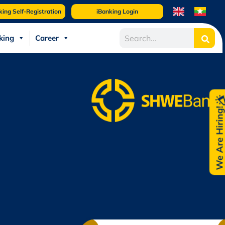
king Self-Registration
iBanking Login
king
Career
We Are Hiring