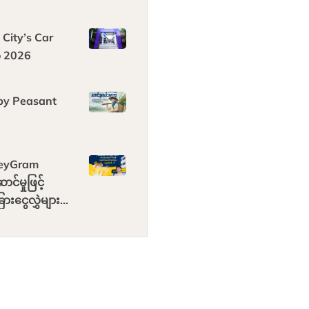
omers
 City’s Car
 2026
y Peasant
eyGram
ာင်မှုဖြင့်
ံခြားငွေလွှဲများ
ရိုက်ထုတ်ယူပြီး
တ်တရ
ောင်များ ရယူ
ပါ။