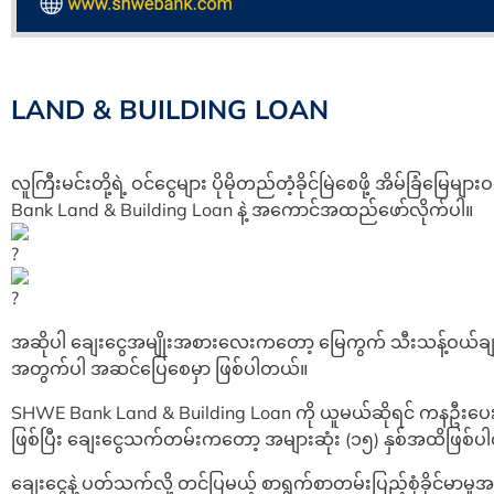
LAND & BUILDING LOAN
လူကြီးမင်းတို့ရဲ့ ဝင်ငွေများ ပိုမိုတည်တံ့ခိုင်မြဲစေဖို့ အိမ်ခြံမြေများ
Bank Land & Building Loan နဲ့ အကောင်အထည်ဖော်လိုက်ပါ။
အဆိုပါ ချေးငွေအမျိုးအစားလေးကတော့ မြေကွက် သီးသန့်ဝယ်ချင
အတွက်ပါ အဆင်ပြေစေမှာ ဖြစ်ပါတယ်။
SHWE Bank Land & Building Loan ကို ယူမယ်ဆိုရင် ကနဦးပေးသ
ဖြစ်ပြီး ချေးငွေသက်တမ်းကတော့ အများဆုံး (၁၅) နှစ်အထိဖြစ်
ချေးငွေနဲ့ ပတ်သက်လို့ တင်ပြမယ့် စာရွက်စာတမ်းပြည့်စုံခိုင်မာမှုအပ