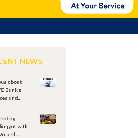
CENT NEWS
ous about
E Bank’s
ices and
ucts?
brating
ingyut with
Valued