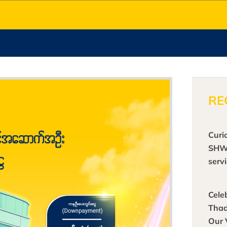
RE
Curi
SHW
serv
prod
Cele
Thad
Our 