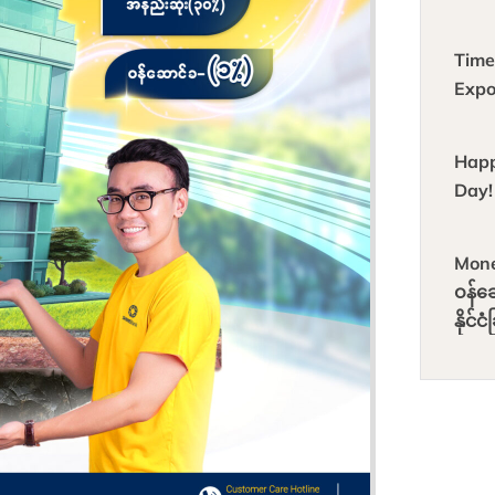
Cust
Time
Expo
Happ
Day!
Mon
ဝန်ဆေ
နိုင်င
တိုက်
အမှ
လက်ဆ
လိုက်