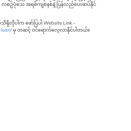
င် လစဥ်ပုံသေ အရစ်ကျစနစ်နဲ့ ပြန်လည်ပေးဆပ်နိုင်
ရှိလိုပါက ဖော်ပြပါ Website Link –
loan/
မှ တဆင့် ဝင်ရောက်လေ့လာနိုင်ပါတယ်။