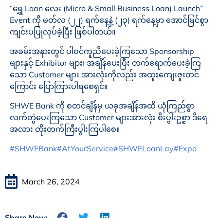
“ရွှေ Loan လေး (Micro & Small Business Loan) Launch”
Event ကို မတ်လ (၂၂) ရက်နေ့နဲ့ (၂၃) ရက်နေ့မှာ အောင်မြင်စွာ
ကျင်းပပြုလုပ်ခဲ့ပြီး ဖြစ်ပါတယ်။
အခမ်းအနားတွင် ပါဝင်ကူညီပေးခဲ့ကြသော Sponsorship
များနှင့် Exhibitor များ၊ အချိန်ပေးပြီး တက်ရောက်ပေးခဲ့ကြ
သော Customer များ အားလုံးကိုလည်း အထူးကျေးဇူးတင်
ကြောင်း ပြောကြားပါရစေရှင်။
SHWE Bank ကို စတင်ချိန်မှ ယခုအချိန်အထိ ယုံကြည်စွာ
လက်တွဲပေးကြသော Customer များအားလုံး စီးပွါးဥစ္စာ ဒီရေ
အလား တိုးတက်ကြီးပွါးကြပါစေ။
#SHWEBank
#AtYourService
#SHWELoanLay
#Expo
March 26, 2024
Share Now: