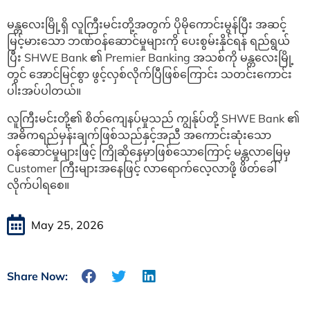
မန္တလေးမြို့ရှိ လူကြီးမင်းတို့အတွက် ပိုမိုကောင်းမွန်ပြီး အဆင့်
မြင့်မားသော ဘဏ်ဝန်ဆောင်မှုများကို ပေးစွမ်းနိုင်ရန် ရည်ရွယ်
ပြီး SHWE Bank ၏ Premier Banking အသစ်ကို မန္တလေးမြို့
တွင် အောင်မြင်စွာ ဖွင့်လှစ်လိုက်ပြီဖြစ်ကြောင်း သတင်းကောင်း
ပါးအပ်ပါတယ်။
လူကြီးမင်းတို့၏ စိတ်ကျေနပ်မှုသည် ကျွန်ုပ်တို့ SHWE Bank ၏
အဓိကရည်မှန်းချက်ဖြစ်သည်နှင့်အညီ အကောင်းဆုံးသော
ဝန်ဆောင်မှုများဖြင့် ကြိုဆိုနေမှာဖြစ်သောကြောင့် မန္တလာမြေမှ
Customer ကြီးများအနေဖြင့် လာရောက်လေ့လာဖို့ ဖိတ်ခေါ်
လိုက်ပါရစေ။
May 25, 2026
Share Now: