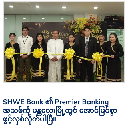
SHWE Bank ၏ Premier Banking
အသစ်ကို မန္တလေးမြို့တွင် အောင်မြင်စွာ
ဖွင့်လှစ်လိုက်ပါပြီ။