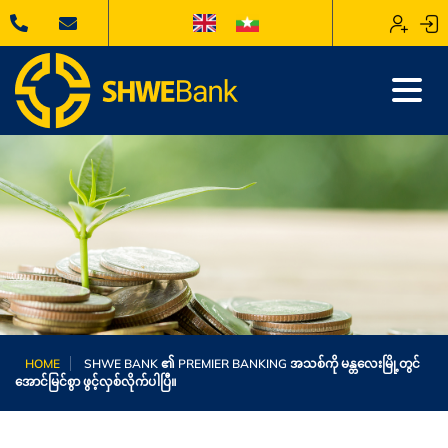
HOME
SHWE BANK ၏ PREMIER BANKING အသစ်ကို မန္တလေးမြို့တွင်
အောင်မြင်စွာ ဖွင့်လှစ်လိုက်ပါပြီ။