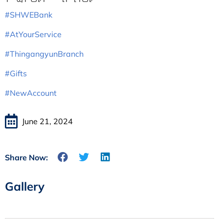
#SHWEBank
#AtYourService
#ThingangyunBranch
#Gifts
#NewAccount
June 21, 2024
Share Now:
Gallery