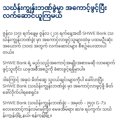
သင်္ဃန်းကျွန်းဘဏ်ခွဲမှာ အကောင့်ဖွင့်ပြီး
လက်ဆောင်ယူကြမယ်
ဇွန်လ (၁၇) ရက်နေ့မှ ဇွန်လ (၂၁) ရက်နေ့အထိ SHWE Bank (သ
င်္ဃန်းကျွန်းဘဏ်ခွဲ) မှာ အကောင့်လာဖွင့်သူများထဲမှ ပထမဦးဆုံး
အယောက် (၁၀၀) အတွက် လက်ဆောင်များ စီစဥ်ပေးထားပါ
တယ်။
SHWE Bank ရဲ့ မည်သည့်အကောင့်အမျိုးအစားမဆို လာရောက်
ဖွင့်သူတိုင်း ယခုအစီအစဥ်ကို ခံစားခွင့်ရရှိမှာပါ။
ဒါကြောင့် အခုပဲ မိတ်ဆွေ သူငယ်ချင်းများကိုပါ ခေါ်လာပြီး
SHWE Bank (သင်္ဃန်းကျွန်းဘဏ်ခွဲ) မှာ အကောင့်လာဖွင့်ဖို့ ဖိတ်
ခေါ်လိုက်ပါရစေရှင်။
SHWE Bank (သင်္ဃန်းကျွန်းဘဏ်ခွဲ) – အမှတ် – (၅၇၊ G-7)၊
လေးထောင့်ကန်လမ်းမကြီး၊ မေခအိမ်ရာ၊ ဆ/ခ ရပ်ကွက်၊ သင်္ဃ
န်းကျွန်းမြို့နယ်၊ ရန်ကုန်မြို့။