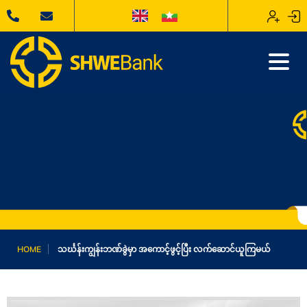
HOME
သင်္ဃန်းကျွန်းဘဏ်ခွဲမှာ အကောင့်ဖွင့်ပြီး လက်ဆောင်ယူကြမယ်