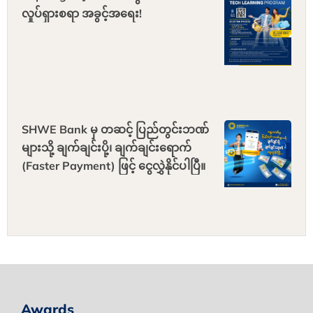
လှုပ်ရှားစရာ အခွင့်အရေး!
SHWE Bank မှ တဆင့် ပြည်တွင်းဘဏ်
များသို့ ချက်ချင်းပို့၊ ချက်ချင်းရောက်
(Faster Payment) ဖြင့် ငွေလွှဲနိုင်ပါပြီ။
Awards