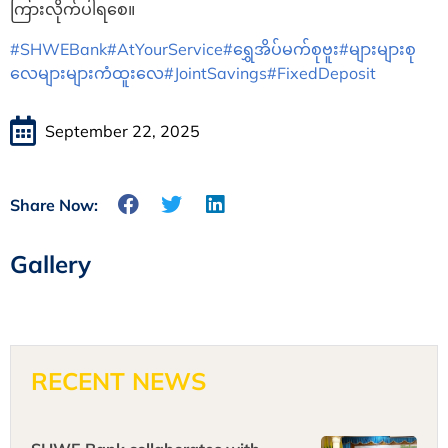
ကြားလိုက်ပါရစေ။
#SHWEBank
#AtYourService
#ရွှေအိပ်မက်စုဗူး
#များများစု
လေများများကံထူးလေ
#JointSavings
#FixedDeposit
September 22, 2025
Share Now:
Gallery
RECENT NEWS