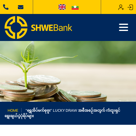
HOME
“ရွှေအိပ်မက်စုဗူး” LUCKY DRAW အစီအစဉ်အတွက် ကံထူးရှင်
ရွေးချယ်ပွဲပုံရိပ်များ