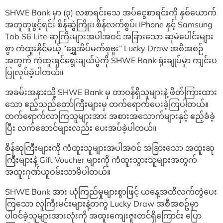
SHWE Bank မှာ (၃) လစာရင်းသေ အပ်ငွေစာရင်းကို နှစ်ယောက်
အတူတူဖွင့်ရင်း စိန်ဆွဲကြိုး၊ စိန်လက်စွပ်၊ iPhone နှင့် Samsung
Tab S6 Lite ဆုကြီးများအပါအဝင် အခြားသော
ဆုမဲပေါင်းများ
စွာ ကံထူးနိုင်မယ့် “‌ရွှေအိပ်မက်စုဗူး” Lucky Draw အစီအစဉ်
အတွက် ကံထူးရှင်ရွေးချယ်ပွဲကို SHWE Bank ရုံးချုပ်မှာ ကျင်းပ
ပြုလုပ်ခဲ့ပါတယ်။
အခမ်းအနားသို့ SHWE Bank မှ တာဝန်ရှိသူများနဲ့ ဖိတ်ကြားထား
သော ဧည့်သည်တော်ကြီးများမှ တက်ရောက်ပေးခဲ့ကြပါတယ်။
တက်ရောက်လာကြသူများအား အစားအသောက်များနှင့် ဧည့်ခံခဲ့
ပြီး လက်ဆောင်များလည်း ပေးအပ်ခဲ့ပါတယ်။
စိန်ဆုကြီးများကို ကံထူးသူများအပါအဝင် အခြားသော အထူးဆု
ကြီးများနဲ့ Gift Voucher များကို ကံထူးသွားသူများအတွက်
အထူးဂုဏ်ယူဝမ်းသာမိပါတယ်။
SHWE Bank အား ယုံကြည်မှုများစွာဖြင့် ယနေ့အထိလက်တွဲပေး
ကြသော လူကြီးမင်းများနဲ့တကွ Lucky Draw အစီအစဥ်မှာ
ပါဝင်ခဲ့သူများအားလုံးကို အထူးကျေးဇူးတင်ရှိကြောင်း ပြော