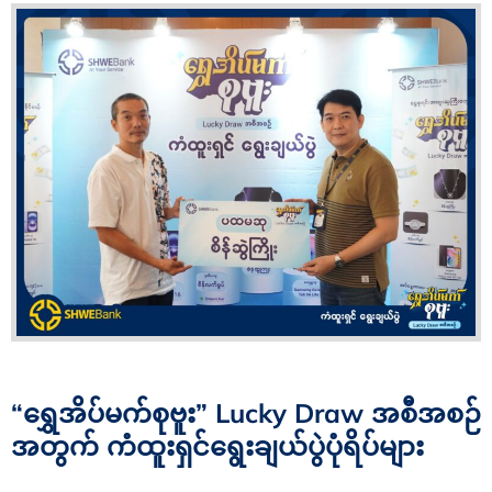
“ရွှေအိပ်မက်စုဗူး” Lucky Draw အစီအစဉ်
အတွက် ကံထူးရှင်ရွေးချယ်ပွဲပုံရိပ်များ