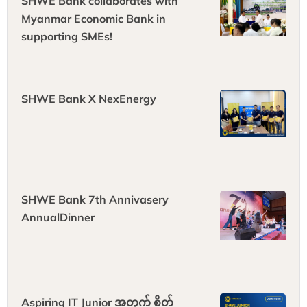
SHWE Bank collaborates with
Myanmar Economic Bank in
supporting SMEs!
SHWE Bank X NexEnergy
SHWE Bank 7th Annivasery
AnnualDinner
Aspiring IT Junior အတွက် စိတ်