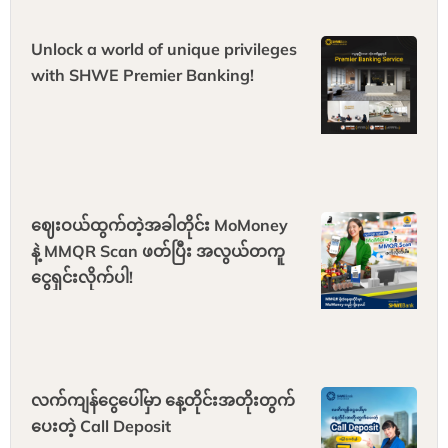
Unlock a world of unique privileges
with SHWE Premier Banking!
ဈေးဝယ်ထွက်တဲ့အခါတိုင်း MoMoney
နဲ့ MMQR Scan ဖတ်ပြီး အလွယ်တကူ
ငွေရှင်းလိုက်ပါ!
လက်ကျန်ငွေပေါ်မှာ နေ့တိုင်းအတိုးတွက်
ပေးတဲ့ Call Deposit