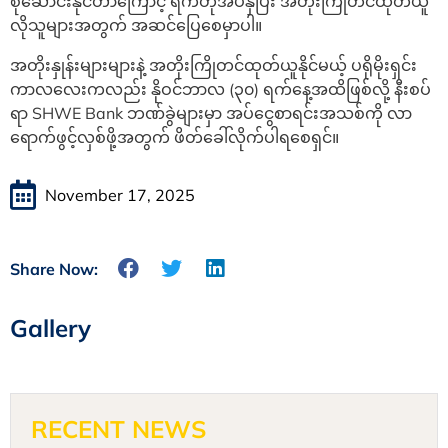
စုဆောင်းနိုင်တာကြောင့် ရက်တိုအပ်နှံပြီး အတိုးကြိုတင်ထုတ်ယူ
လိုသူများအတွက် အဆင်ပြေစေမှာပါ။
အတိုးနှုန်းများများနဲ့ အတိုးကြိုတင်ထုတ်ယူနိုင်မယ့် ပရိုမိုးရှင်း
ကာလလေးကလည်း နိုဝင်ဘာလ (၃၀) ရက်နေ့အထိဖြစ်လို့ နီးစပ်
ရာ SHWE Bank ဘဏ်ခွဲများမှာ အပ်ငွေစာရင်းအသစ်ကို လာ
ရောက်ဖွင့်လှစ်ဖို့အတွက် ဖိတ်ခေါ်လိုက်ပါရ‌စေရှင်။
November 17, 2025
Share Now:
Gallery
RECENT NEWS