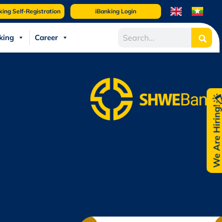
king Self-Registration
iBanking Login
king
Career
We Are Hiring