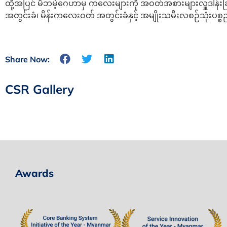
‌‌ထို့အပြင် မိဘမဲ့‌ဂေဟာမှ ကလေးများကို အဝတ်အစားများလှူဒါန်း
အတွင်းခံ၊ မိန်းကလေးဝတ် အတွင်းခံနှင့် အမျိုးသမီးလစဉ်သုံးပစ္စည
Share Now:
CSR Gallery
Awards