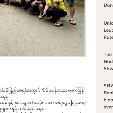
Don
Unl
Lea
Pote
The 
Hac
Shw
SH
လန်းစိုပြည်စေရန်အတွက် “စိမ်းလန်းသော မနက်ဖြန်”
Bank
ပါသည်။
blo
စု နှင့် ဧမာနွေလ မိဘမဲ့‌ဂေဟာ နှစ်ခုတွင် ပြုလုပ်ခဲ့
eve
အစဥ်များလည်း ပါဝင်ခဲ့ပါသည်။