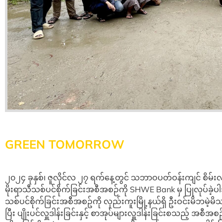
GREEN TOMORROW
၂၀၂၄ ခုနှစ်၊ ဇူလိုင်လ ၂၇ ရက်နေ့တွင် သဘာဝပတ်ဝန်းကျင် စိမ်း
မိုးရာသီသစ်ပင်စိုက်ခြင်းအစီအစဉ်ကို SHWE Bank မှ ပြုလုပ်ခဲ့
သစ်ပင်စိုက်ခြင်းအစီအစဥ်ကို လှည်းကူးမြို့နယ်ရှိ ဦးဝင်းမိဘမဲ့မိသား
ပြီး ပျိုးပင်လှူဒါန်းခြင်းနှင့် စာအုပ်များလှူဒါန်းခြင်းစသည့် အစီ