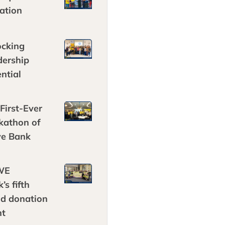
ation
ocking
dership
ntial
First-Ever
kathon of
e Bank
WE
’s fifth
od donation
nt