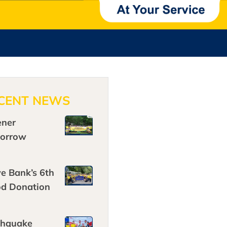
CENT NEWS
ener
orrow
e Bank’s 6th
od Donation
thquake