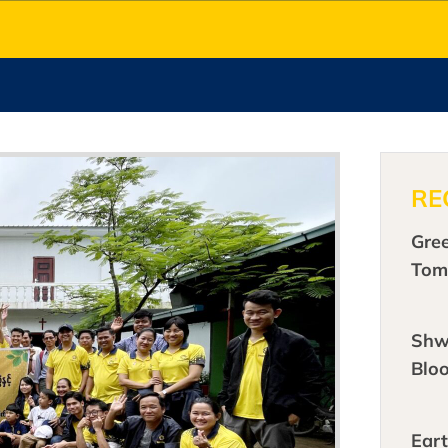
RE
Gre
Tom
Shw
Blo
Ear