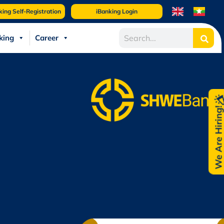
king Self-Registration
iBanking Login
king
Career
We Are Hiring