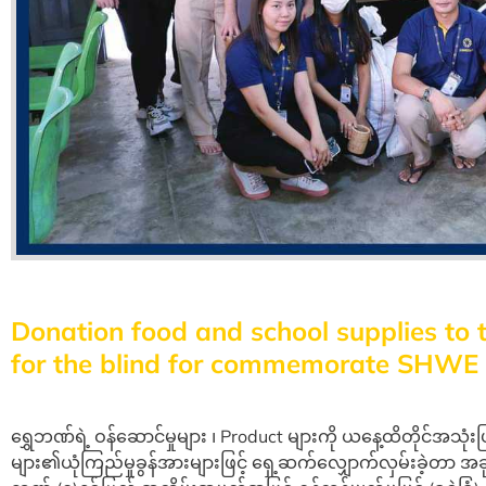
Donation food and school supplies to
for the blind for commemorate SHWE 
ရွှေဘဏ်ရဲ့ ဝန်ဆောင်မှုများ ၊ Product များကို ယနေ့ထိတိုင်အသု
များ၏ယုံကြည်မှုခွန်အားများဖြင့် ရှေ့ဆက်လျှောက်လှမ်းခဲ့တာ အခုဆိ