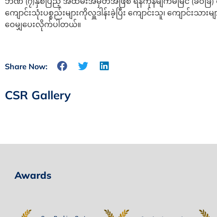
ဘဏ် (၇)နှစ်ပြည့် အထိမ်းအမှတ်အဖြစ် ရန်ကုန်မျက်မမြင် (ခဝဲခ
ကျောင်းသုံးပစ္စည်းများကိုလှူဒါန်းခဲ့ပြီး ကျောင်းသူ၊ ကျောင်းသားများနှင
ဝေမျှပေးလိုက်ပါတယ်။
Share Now:
CSR Gallery
Awards