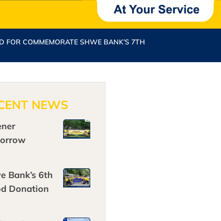
ND FOR COMMEMORATE SHWE BANK’S 7TH
CENT NEWS
ener
orrow
e Bank’s 6th
od Donation