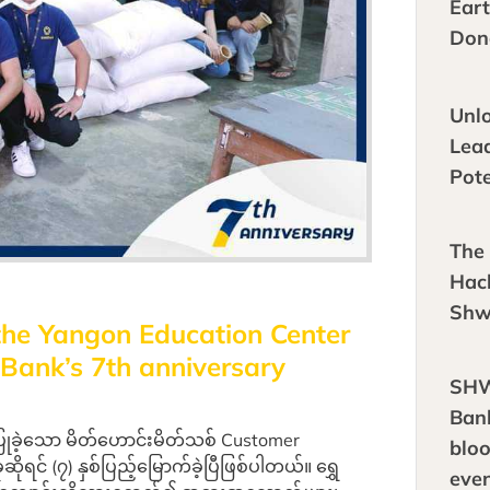
Ear
Don
Unl
Lea
Pote
The 
Hac
Shw
 the Yangon Education Center
Bank’s 7th anniversary
SH
Bank
ံးပြုခဲ့သော မိတ်ဟောင်းမိတ်သစ် Customer
blo
ုရင် (၇) နှစ်ပြည့်မြောက်ခဲ့ပြီဖြစ်ပါတယ်။ ရွှေ
eve