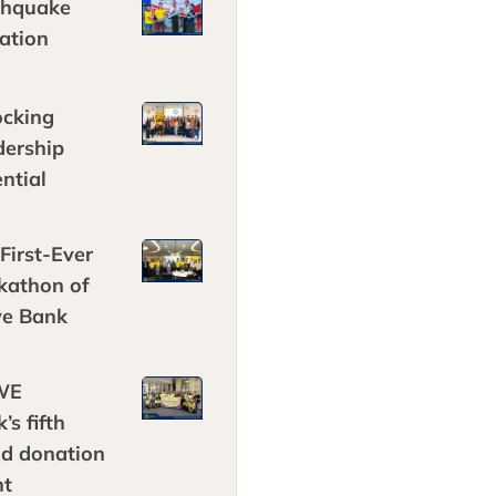
thquake
ation
ocking
dership
ntial
First-Ever
kathon of
e Bank
WE
’s fifth
od donation
nt