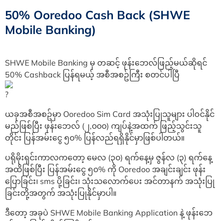
50% Ooredoo Cash Back (SHWE
Mobile Banking)
SHWE Mobile Banking မှ တဆင့် ဖုန်းဘေလ်ဖြည့်မယ်ဆိုရင်
50% Cashback ပြန်ရမယ့် အစီအစဥ်ကြီး စတင်ပါပြီ
ယခုအစီအစဥ်မှာ Ooredoo Sim Card အသုံးပြုသူများ ပါဝင်နိုင်
မည်ဖြစ်ပြီး ဖုန်းဘေလ် (၂,၀၀၀) ကျပ်နဲ့အထက် ဖြည့်သွင်းသူ
တိုင်း ပြန်အမ်းငွေ ၅၀% ပြန်လည်ရရှိနိုင်မှာဖြစ်ပါတယ်။
ပရိုမိုးရှင်းကာလကတော့ မေလ (၃၀) ရက်နေ့မှ ဇွန်လ (၃) ရက်နေ့
အထိဖြစ်ပြီး ပြန်အမ်းငွေ ၅၀% ကို Ooredoo အချင်းချင်း ဖုန်း
ပြောခြင်း၊ sms ပို့ခြင်း၊ သုံးသလောက်ပေး အင်တာနက် အသုံးပြု
ခြင်းတို့အတွက် အသုံးပြုနိုင်မှာပါ။
ဒီတော့ အခုပဲ SHWE Mobile Banking Application နဲ့ ဖုန်းဘေ