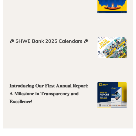
🎉 SHWE Bank 2025 Calendars 🎉
𝐈𝐧𝐭𝐫𝐨𝐝𝐮𝐜𝐢𝐧𝐠 𝐎𝐮𝐫 𝐅𝐢𝐫𝐬𝐭 𝐀𝐧𝐧𝐮𝐚𝐥 𝐑𝐞𝐩𝐨𝐫𝐭:
𝐀 𝐌𝐢𝐥𝐞𝐬𝐭𝐨𝐧𝐞 𝐢𝐧 𝐓𝐫𝐚𝐧𝐬𝐩𝐚𝐫𝐞𝐧𝐜𝐲 𝐚𝐧𝐝
𝐄𝐱𝐜𝐞𝐥𝐥𝐞𝐧𝐜𝐞!