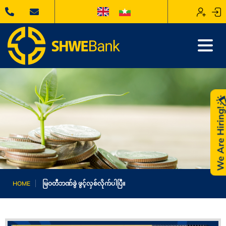
We Are Hiring
HOME
မြဝတီဘဏ်ခွဲ ဖွင့်လှစ်လိုက်ပါပြီ။