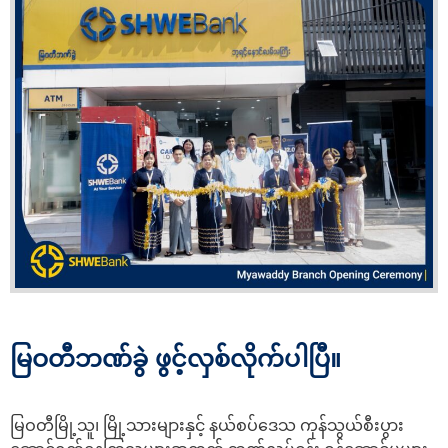
မြဝတီဘဏ်ခွဲ ဖွင့်လှစ်လိုက်ပါပြီ။
မြဝတီမြို့သူ၊ မြို့သားများနှင့် နယ်စပ်ဒေသ ကုန်သွယ်စီးပွား