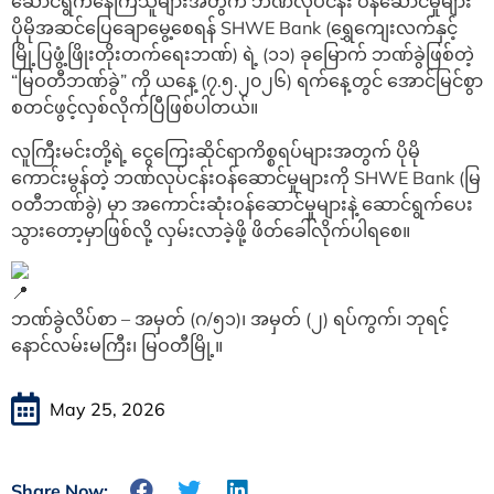
ဆောင်ရွက်နေကြသူများအတွက် ဘဏ်လုပ်ငန်း ဝန်ဆောင်မှုများ
ပိုမိုအဆင်ပြေချောမွေ့စေရန် SHWE Bank (ရွှေကျေးလက်နှင့်
မြို့ပြဖွံ့ဖြိုးတိုးတက်ရေးဘဏ်) ရဲ့ (၁၁) ခုမြောက် ဘဏ်ခွဲဖြစ်တဲ့
“မြဝတီဘဏ်ခွဲ” ကို ယနေ့ (၇.၅.၂၀၂၆) ရက်နေ့တွင် အောင်မြင်စွာ
စတင်ဖွင့်လှစ်လိုက်ပြီဖြစ်ပါတယ်။
လူကြီးမင်းတို့ရဲ့ ငွေကြေးဆိုင်ရာကိစ္စရပ်များအတွက် ပိုမို
ကောင်းမွန်တဲ့ ဘဏ်လုပ်ငန်းဝန်ဆောင်မှုများကို SHWE Bank (မြ
ဝတီဘဏ်ခွဲ) မှာ အကောင်းဆုံးဝန်ဆောင်မှုများနဲ့ ဆောင်ရွက်ပေး
သွားတော့မှာဖြစ်လို့ လှမ်းလာခဲ့ဖို့ ဖိတ်ခေါ်လိုက်ပါရစေ။
ဘဏ်ခွဲလိပ်စာ – အမှတ် (ဂ/၅၁)၊ အမှတ် (၂) ရပ်ကွက်၊ ဘုရင့်
နောင်လမ်းမကြီး၊ မြဝတီမြို့။
May 25, 2026
Share Now: